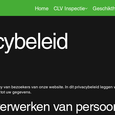
Home
CLV Inspectie
Geschikth
cybeleid
van bezoekers van onze website. In dit privacybeleid leggen w
 tot uw gegevens.
verwerken van perso