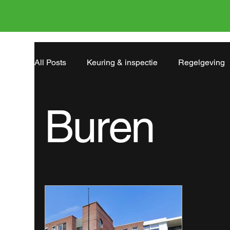
All Posts
Keuring & inspectie
Regelgeving
Hardinxveld-Giessendam
Duivendrecht
Buren
Steenbergen
Zoetermeer
Schevening
Amersfoort
Roosendaal
Avenhorn