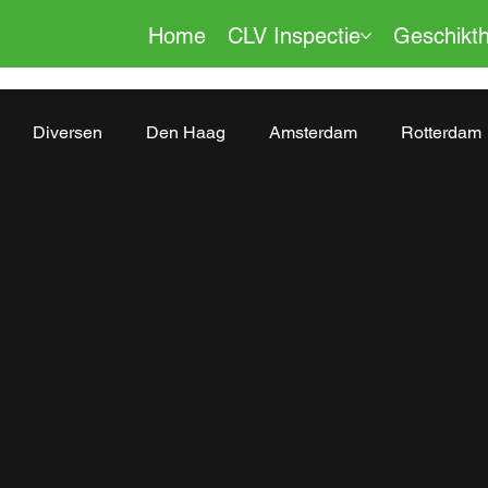
Home
CLV Inspectie
Geschikth
Diversen
Den Haag
Amsterdam
Rotterdam
Beverwijk
Roosendaal
Delft
Bussum
Re
en
Almere
Alphen aan den Rijn
Gouda
ges