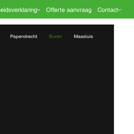
eidsverklaring
Offerte aanvraag
Contact
Papendrecht
Buren
Maasluis
nswoude
Bodegraven
Brielle
chiktheidsverklaring
Vlaardingen
Tilburg