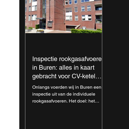
Inspectie rookgasafvoeren
in Buren: alles in kaart
gebracht voor CV-ketel
vervanging.
Onlangs voerden wij in Buren een
inspectie uit van de individuele
rookgasafvoeren. Het doel: het
traject, het aantal bochten en
aanwezigheid van parkers in kaart
brengen, omdat de gehele
rookgasafvoer vervangen moet gaan