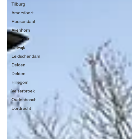
Tilburg
Amersfoort
Roosendaal
Avenhorn
Pijnacker
Katwijk
Leidschendam
Delden
Delden
Hillegom
Velserbroek
Oudenbosch
Dordrecht