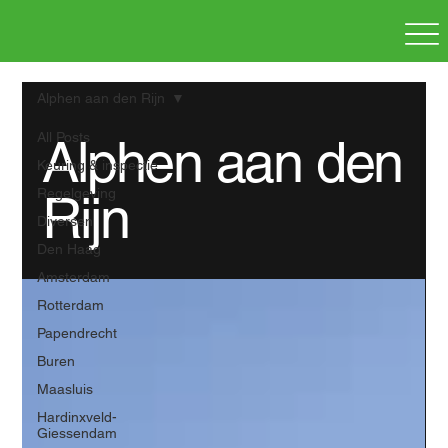
Alphen aan den Rijn
All Posts
Alphen aan den
Keuring & inspectie
Regelgeving
Rijn
Diversen
Den Haag
Amsterdam
Rotterdam
Papendrecht
Buren
Maasluis
Hardinxveld-
Giessendam