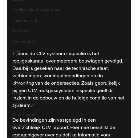
Hardinxveld-Giessendam
Duivendrecht
Beverwijk
Roosendaal
Delft
Tijdens de CLV systeem inspectie is het 
rookgaskanaal over meerdere bouwlagen gevolgd. 
Bussum
Daarbij is gekeken naar de technische staat, 
Renswoude
verbindingen, woninguitmondingen en de 
uitvoering van de ondersecties. Zoals gebruikelijk 
Bodegraven
bij een CLV rookgassysteem inspectie geeft dit 
Brielle
inzicht in de opbouw en de huidige conditie van het 
Steenbergen
systeem.
Zoetermeer
De bevindingen zijn vastgelegd in een 
Scheveningen
overzichtelijk CLV rapport. Hiermee beschikt de 
opdrachtgever over duidelijke informatie voor 
Almere