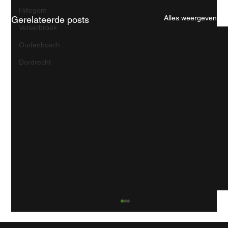
Hillegom
Alles weergeven
Gerelateerde posts
Velserbroek
Oudenbosch
Dordrecht