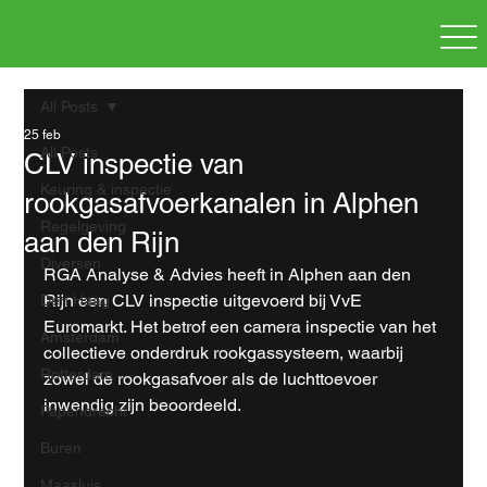
All Posts
25 feb
All Posts
CLV inspectie van
Keuring & inspectie
rookgasafvoerkanalen in Alphen
Regelgeving
aan den Rijn
Diversen
RGA Analyse & Advies heeft in Alphen aan den 
Rijn een CLV inspectie uitgevoerd bij VvE 
Den Haag
Euromarkt. Het betrof een camera inspectie van het 
Amsterdam
collectieve onderdruk rookgassysteem, waarbij 
Rotterdam
zowel de rookgasafvoer als de luchttoevoer 
inwendig zijn beoordeeld.
Papendrecht
Buren
Maasluis