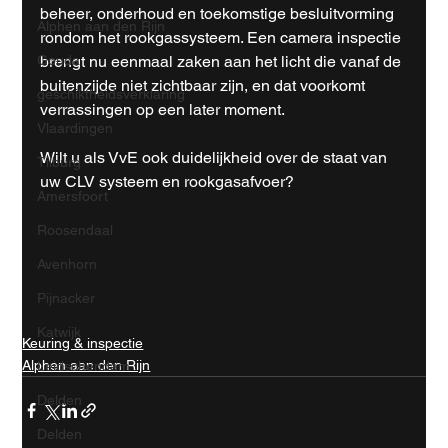
beheer, onderhoud en toekomstige besluitvorming 
Alphen aan den Rijn
rondom het rookgassysteem. Een camera inspectie 
brengt nu eenmaal zaken aan het licht die vanaf de 
Gouda
buitenzijde niet zichtbaar zijn, en dat voorkomt 
geschiktheidsverklaring
verrassingen op een later moment.
Vlaardingen
Wilt u als VvE ook duidelijkheid over de staat van 
Tilburg
uw CLV systeem en rookgasafvoer?
Amersfoort
Roosendaal
Avenhorn
Pijnacker
Katwijk
Keuring & inspectie
Alphen aan den Rijn
Leidschendam
Delden
Delden