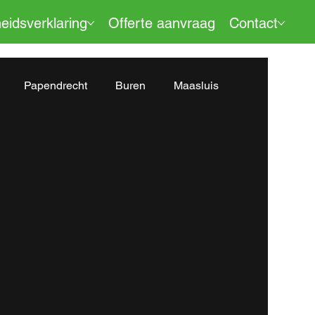
eidsverklaring
Offerte aanvraag
Contact
Papendrecht
Buren
Maasluis
nswoude
Bodegraven
Brielle
chiktheidsverklaring
Vlaardingen
Tilburg