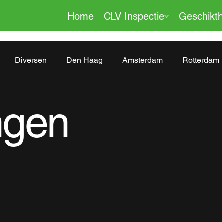
Home
CLV Inspectie
Geschikth
Diversen
Den Haag
Amsterdam
Rotterdam
Beverwijk
Roosendaal
Delft
Bussum
Re
ngen
en
Almere
Alphen aan den Rijn
Gouda
ges