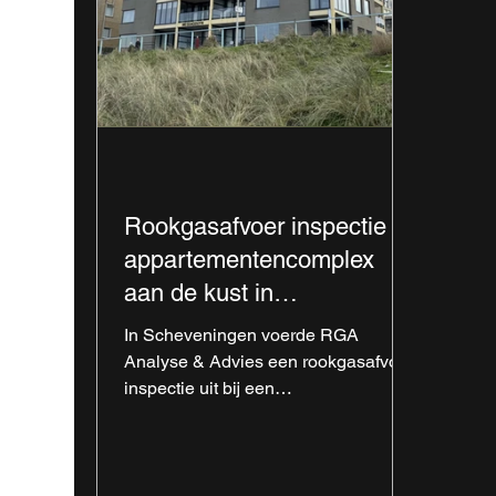
Rookgasafvoer inspectie bij
appartementencomplex
aan de kust in
Scheveningen
In Scheveningen voerde RGA
Analyse & Advies een rookgasafvoer
inspectie uit bij een
appartementencomplex aan de kust.
Met camera inspectie zijn de
rookgaskanalen beoordeeld. Door de
ligging aan zee is lichte