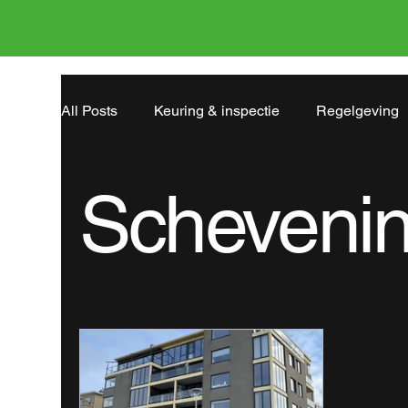
All Posts
Keuring & inspectie
Regelgeving
Hardinxveld-Giessendam
Duivendrecht
Scheveni
Steenbergen
Zoetermeer
Schevening
Amersfoort
Roosendaal
Avenhorn