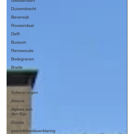
Giessendam
Duivendrecht
Beverwijk
Roosendaal
Delft
Bussum
Renswoude
Bodegraven
Brielle
Steenbergen
Zoetermeer
Scheveningen
Almere
Alphen aan
den Rijn
Gouda
geschiktheidsverklaring