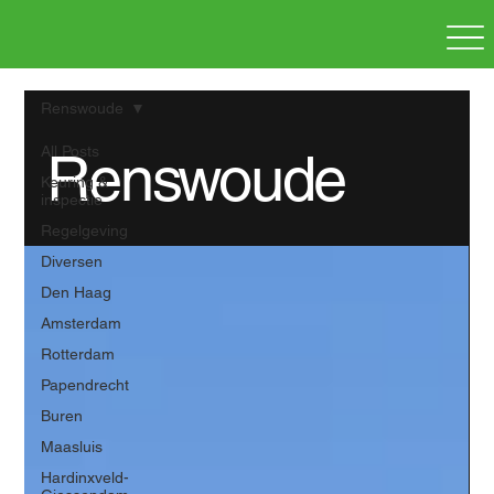
Renswoude
All Posts
Renswoude
Keuring &
inspectie
Regelgeving
Diversen
Den Haag
Amsterdam
Rotterdam
Papendrecht
Buren
Maasluis
Hardinxveld-