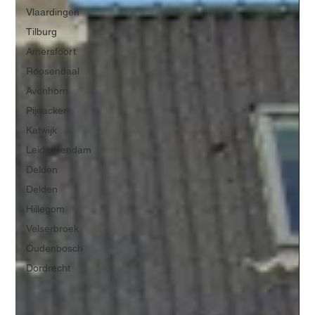
Vlaardingen
Tilburg
Amersfoort
Roosendaal
Avenhorn
Pijnacker
Katwijk
Leidschendam
Delden
Delden
Hillegom
Velserbroek
Oudenbosch
Dordrecht