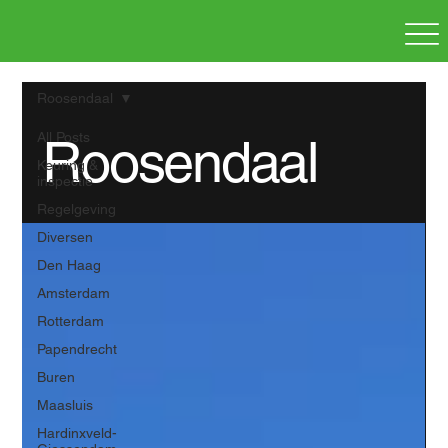
Roosendaal
All Posts
Roosendaal
Keuring &
inspectie
Regelgeving
Diversen
Den Haag
Amsterdam
Rotterdam
Papendrecht
Buren
Maasluis
Hardinxveld-