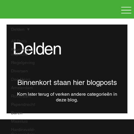
Delden
All Posts
Delden
Keuring &
inspectie
Regelgeving
Diversen
Den Haag
Binnenkort staan hier blogposts
Amsterdam
Kom later terug of verken andere categorieën in
Rotterdam
deze blog.
Papendrecht
Buren
Maasluis
Hardinxveld-