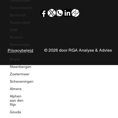
Giessendam
Duivendrecht
Beverwijk
Roosendaal
Delft
Bussum
Renswoude
© 2026 door RGA Analyse & Advies
Privacybeleid
Bodegraven
Brielle
Steenbergen
Zoetermeer
Scheveningen
Almere
Alphen
aan den
Rijn
Gouda