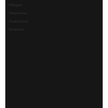
Hillegom
Velserbroek
Oudenbosch
Dordrecht