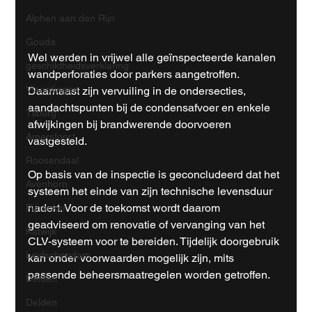
Alphen aan den Rijn
Gouda
Wel werden in vrijwel alle geïnspecteerde kanalen 
geschiktheidsverklaring
wandperforaties door parkers aangetroffen. 
Vlaardingen
Daarnaast zijn vervuiling in de ondersecties, 
aandachtspunten bij de condensafvoer en enkele 
Tilburg
afwijkingen bij brandwerende doorvoeren 
Amersfoort
vastgesteld. 
Roosendaal
Op basis van de inspectie is geconcludeerd dat het 
Avenhorn
systeem het einde van zijn technische levensduur 
nadert. Voor de toekomst wordt daarom 
Pijnacker
geadviseerd om renovatie of vervanging van het 
Katwijk
CLV-systeem voor te bereiden. Tijdelijk doorgebruik 
Leidschendam
kan onder voorwaarden mogelijk zijn, mits 
passende beheersmaatregelen worden getroffen.
Delden
Delden