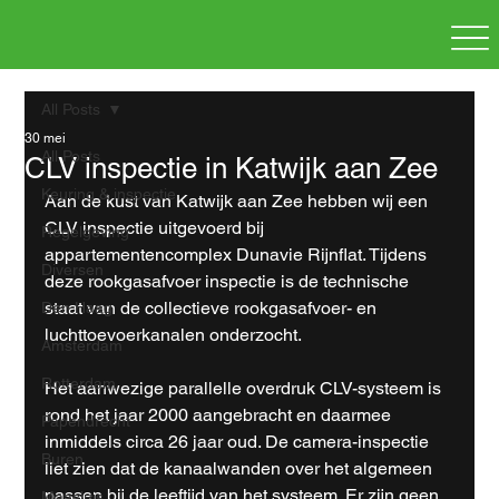
All Posts
30 mei
All Posts
CLV inspectie in Katwijk aan Zee
Keuring & inspectie
Aan de kust van Katwijk aan Zee hebben wij een 
CLV inspectie uitgevoerd bij 
Regelgeving
appartementencomplex Dunavie Rijnflat. Tijdens 
Diversen
deze rookgasafvoer inspectie is de technische 
staat van de collectieve rookgasafvoer- en 
Den Haag
luchttoevoerkanalen onderzocht.
Amsterdam
Rotterdam
Het aanwezige parallelle overdruk CLV-systeem is 
rond het jaar 2000 aangebracht en daarmee 
Papendrecht
inmiddels circa 26 jaar oud. De camera-inspectie 
Buren
liet zien dat de kanaalwanden over het algemeen 
passen bij de leeftijd van het systeem. Er zijn geen 
Maasluis