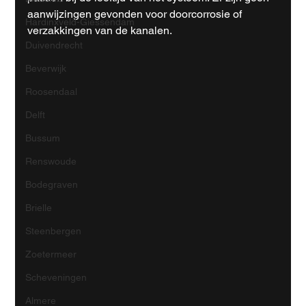
aanwijzingen gevonden voor doorcorrosie of 
Hardinxveld-Giessendam
verzakkingen van de kanalen.
Duivendrecht
Beverwijk
Roosendaal
Delft
Bussum
Renswoude
Bodegraven
Brielle
Steenbergen
Zoetermeer
Scheveningen
Almere