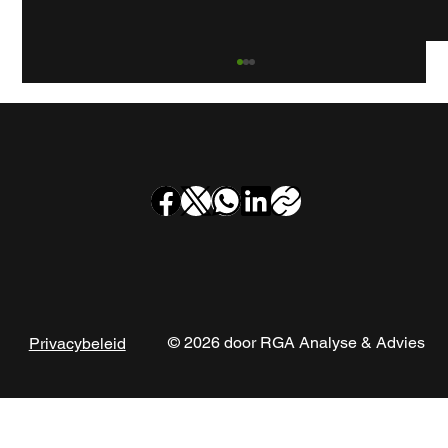
Rookgaskanaalinspectie bij
appartementencomplex Frekehof in
Leidschendam
© 2026 door RGA Analyse & Advies
Privacybeleid