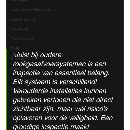
Hardinxveld-Giessendam
Duivendrecht
Beverwijk
Roosendaal
Delft
Juist bij oudere 
"
Bussum
rookgasafvoersystemen is een 
Renswoude
inspectie van essentieel belang. 
Bodegraven
Elk systeem is verschillend! 
Brielle
Verouderde installaties kunnen 
gebreken vertonen die niet direct 
Steenbergen
zichtbaar zijn, maar wél risico’s 
Zoetermeer
opleveren voor de veiligheid. Een 
Scheveningen
grondige inspectie maakt 
Almere