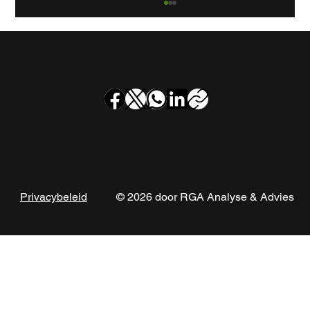
Rookgaskanaalinspectie bij
appartementencomplex Frekehof in
Leidschendam
© 2026 door RGA Analyse & Advies
Privacybeleid