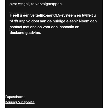
over mogelijke vervolgstappen.
Hillegom
Velserbroek
Heeft u een vergelijkbaar CLV-systeem en twijfelt u 
of dit nog voldoet aan de huidige eisen? Neem dan 
Oudenbosch
contact met ons op voor een inspectie en 
Dordrecht
deskundig advies.
Papendrecht
Keuring & inspectie