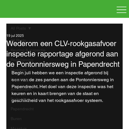
All Posts
19 jul 2025
All Posts
Wederom een CLV-rookgasafvoer
Keuring & inspectie
inspectie rapportage afgerond aan
Regelgeving
de Pontonniersweg in Papendrecht
Diversen
Begin juli hebben we een inspectie afgerond bij 
een van de zes panden aan de Pontonniersweg in 
Den Haag
Papendrecht. Het doel van deze inspectie was het 
Amsterdam
keuren en in kaart brengen van de staat en 
Rotterdam
geschiktheid van het rookgasafvoer systeem.
Papendrecht
Buren
Maasluis