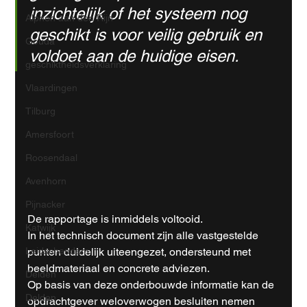
inzichtelijk of het systeem nog 
Alphen aan den Rijn
geschikt is voor veilig gebruik en 
Gouda
voldoet aan de huidige eisen.
geschiktheidsverklaring
Vlaardingen
Tilburg
Amersfoort
Roosendaal
Avenhorn
Pijnacker
De rapportage is inmiddels voltooid.
Katwijk
In het technisch document zijn alle vastgestelde 
punten duidelijk uiteengezet, ondersteund met 
Leidschendam
beeldmateriaal en concrete adviezen.
Delden
Op basis van deze onderbouwde informatie kan de 
Delden
opdrachtgever weloverwogen besluiten nemen 