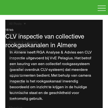
All Posts
18 feb
All Posts
CLV inspectie van collectieve
Keuring & inspectie
rookgaskanalen in Almere
Regelgeving
In Almere heeft RGA Analyse & Advies een CLV 
inspectie uitgevoerd bij VvE Pelagius. Het betrof 
Diversen
een keuring van een collectief rookgassysteem 
Den Haag
(parallel overdruk CLV-systeem) dat meerdere 
Amsterdam
appartementen bedient. Met behulp van camera 
inspectie is het rookgaskanaal inwendig 
Rotterdam
beoordeeld om inzicht te krijgen in de huidige 
Papendrecht
technische staat en de geschiktheid voor 
toekomstig gebruik.
Buren
Maasluis