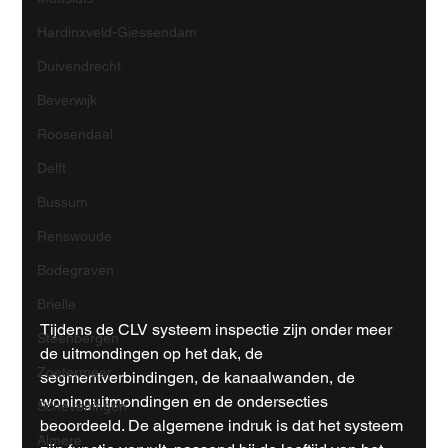
Hardinxveld-Giessendam
Duivendrecht
Beverwijk
Roosendaal
Delft
Bussum
Renswoude
Bodegraven
Brielle
Tijdens de CLV systeem inspectie zijn onder meer 
Steenbergen
de uitmondingen op het dak, de 
Zoetermeer
segmentverbindingen, de kanaalwanden, de 
woninguitmondingen en de ondersecties 
Scheveningen
beoordeeld. De algemene indruk is dat het systeem 
Almere