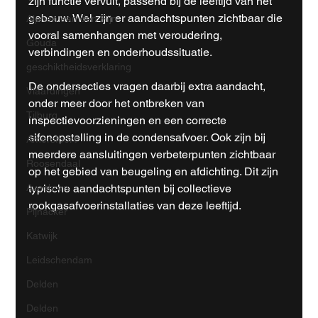
zijn functie vervult, passend bij de leeftijd van het 
gebouw. Wel zijn er aandachtspunten zichtbaar die 
Alphen aan den Rijn
vooral samenhangen met veroudering, 
Gouda
verbindingen en onderhoudssituatie.
geschiktheidsverklaring
De ondersecties vragen daarbij extra aandacht, 
Vlaardingen
onder meer door het ontbreken van 
Tilburg
inspectievoorzieningen en een correcte 
sifonopstelling in de condensafvoer. Ook zijn bij 
Amersfoort
meerdere aansluitingen verbeterpunten zichtbaar 
Roosendaal
op het gebied van beugeling en afdichting. Dit zijn 
typische aandachtspunten bij collectieve 
Avenhorn
rookgasafvoerinstallaties van deze leeftijd.
Pijnacker
Katwijk
Leidschendam
Delden
Delden