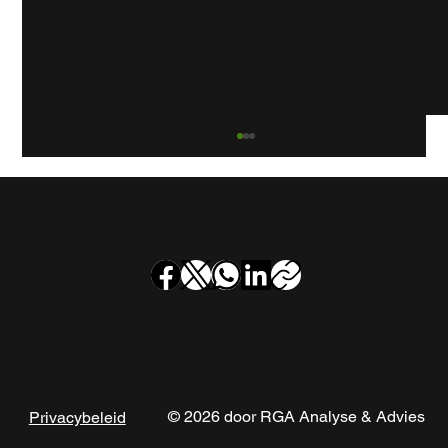
Rookgaskanaalinspectie bij
appartementencomplex Frekehof in
Leidschendam
© 2026 door RGA Analyse & Advies
Privacybeleid