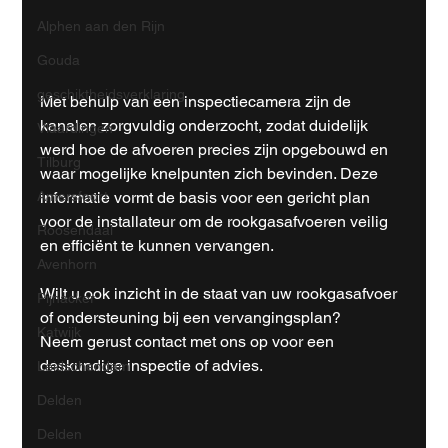
Alphen aan den Rijn
Gouda
geschiktheidsverklaring
Met behulp van een inspectiecamera zijn de 
kanalen zorgvuldig onderzocht, zodat duidelijk 
Vlaardingen
werd hoe de afvoeren precies zijn opgebouwd en 
Tilburg
waar mogelijke knelpunten zich bevinden. Deze 
informatie vormt de basis voor een gericht plan 
Amersfoort
voor de installateur om de rookgasafvoeren veilig 
Roosendaal
en efficiënt te kunnen vervangen.
Avenhorn
Wilt u ook inzicht in de staat van uw rookgasafvoer 
Pijnacker
of ondersteuning bij een vervangingsplan? 
Katwijk
Neem gerust contact met ons op voor een 
deskundige inspectie of advies.
Leidschendam
Delden
Delden