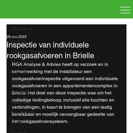
All Posts
26 nov 2025
All Posts
Inspectie van individuele
Keuring & inspectie
rookgasafvoeren in Brielle
Regelgeving
RGA Analyse & Advies heeft op verzoek en in 
samenwerking met de installateur een 
Diversen
rookgasafvoerinspectie uitgevoerd aan individuele 
Den Haag
rookgasafvoeren in een appartementencomplex in 
Amsterdam
Brielle. Het doel van deze inspectie was om het 
volledige leidingbeloop, inclusief alle bochten en 
Rotterdam
verbindingen, in kaart te brengen van een lastig 
Papendrecht
bereikbaar en moeilijk vervangbaar gedeelte van 
het rookgasafvoersysteem.
Buren
Maasluis