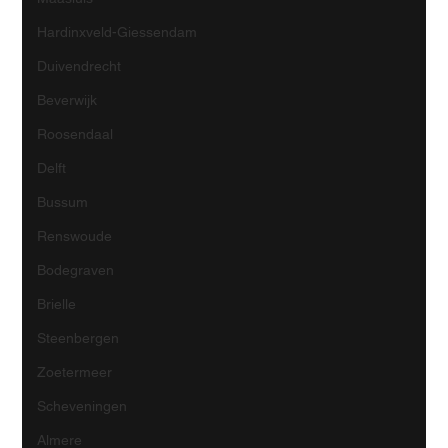
Hardinxveld-Giessendam
Duivendrecht
Beverwijk
Roosendaal
Delft
Bussum
Renswoude
Bodegraven
Brielle
Steenbergen
Zoetermeer
Scheveningen
Almere