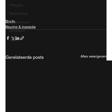
Hillegom
Velserbroek
Brielle
Oudenbosch
Keuring & inspectie
Dordrecht
Alles weergeven
Gerelateerde posts