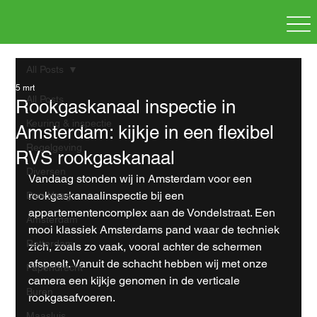
All Posts
5 mrt
All Posts
Rookgaskanaal inspectie in
Keuring & inspectie
Amsterdam: kijkje in een flexibel
Regelgeving
RVS rookgaskanaal
Diversen
Vandaag stonden wij in Amsterdam voor een 
rookgaskanaalinspectie bij een 
Den Haag
appartementencomplex aan de Vondelstraat. Een 
Amsterdam
mooi klassiek Amsterdams pand waar de techniek 
Rotterdam
zich, zoals zo vaak, vooral achter de schermen 
afspeelt. Vanuit de schacht hebben wij met onze 
Papendrecht
camera een kijkje genomen in de verticale 
Buren
rookgasafvoeren.
Maasluis