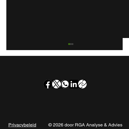
Rookgaskanaalinspectie bij
appartementencomplex Frekehof in
Leidschendam
© 2026 door RGA Analyse & Advies
Privacybeleid