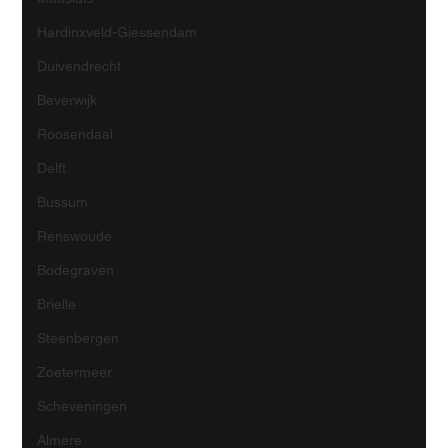
Hardinxveld-Giessendam
Duivendrecht
Beverwijk
Roosendaal
Delft
Bussum
Renswoude
Bodegraven
Brielle
Steenbergen
Zoetermeer
Scheveningen
Almere