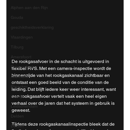
Alphen aan den Rijn
Gouda
geschiktheidsverklaring
Vlaardingen
Tilburg
Amersfoort
De rookgasafvoer in de schacht is uitgevoerd in 
Roosendaal
flexibel RVS. Met een camera-inspectie wordt de 
binnenzijde van het rookgaskanaal zichtbaar en 
Avenhorn
ontstaat een goed beeld van de conditie van de 
Pijnacker
leiding. Dat blijft iedere keer weer interessant, want 
een rookgasafvoer vertelt vaak een heel eigen 
Katwijk
verhaal over de jaren dat het systeem in gebruik is 
Leidschendam
geweest.
Delden
Tijdens deze rookgaskanaalinspectie bleek dat de 
Delden