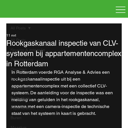
All Posts
11 mrt
All Posts
Rookgaskanaal inspectie van CLV-
Keuring & inspectie
systeem bij appartementencomplex
Regelgeving
in Rotterdam
Diversen
In Rotterdam voerde RGA Analyse & Advies een 
rookgaskanaalinspectie uit bij een 
Den Haag
appartementencomplex met een collectief CLV-
Amsterdam
systeem. De aanleiding voor de inspectie was een 
Rotterdam
melding van geluiden in het rookgaskanaal, 
waarna met een camera-inspectie de technische 
Papendrecht
staat van het systeem in kaart is gebracht.
Buren
Maasluis