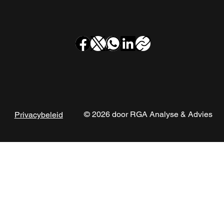
Rookgaskanaalinspectie bij
appartementencomplex Frekehof in
Leidschendam
© 2026 door RGA Analyse & Advies
Privacybeleid