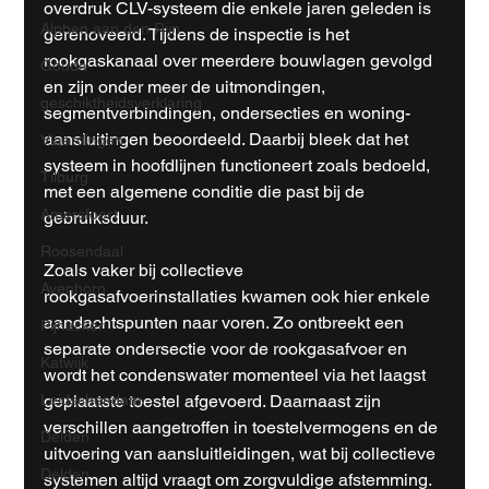
overdruk CLV-systeem die enkele jaren geleden is 
Alphen aan den Rijn
gerenoveerd. Tijdens de inspectie is het 
rookgaskanaal over meerdere bouwlagen gevolgd 
Gouda
en zijn onder meer de uitmondingen, 
geschiktheidsverklaring
segmentverbindingen, ondersecties en woning­
aansluitingen beoordeeld. Daarbij bleek dat het 
Vlaardingen
systeem in hoofdlijnen functioneert zoals bedoeld, 
Tilburg
met een algemene conditie die past bij de 
Amersfoort
gebruiksduur.
Roosendaal
Zoals vaker bij collectieve 
Avenhorn
rookgasafvoerinstallaties kwamen ook hier enkele 
aandachtspunten naar voren. Zo ontbreekt een 
Pijnacker
separate ondersectie voor de rookgasafvoer en 
Katwijk
wordt het condenswater momenteel via het laagst 
geplaatste toestel afgevoerd. Daarnaast zijn 
Leidschendam
verschillen aangetroffen in toestelvermogens en de 
Delden
uitvoering van aansluitleidingen, wat bij collectieve 
Delden
systemen altijd vraagt om zorgvuldige afstemming.