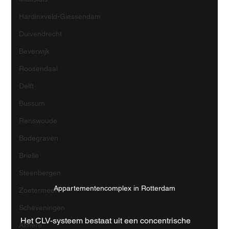
Hardinxveld-Giessendam
Duivendrecht
Beverwijk
Roosendaal
Delft
Bussum
Renswoude
Bodegraven
Brielle
Steenbergen
Appartementencomplex in Rotterdam
Zoetermeer
Scheveningen
Het CLV-systeem bestaat uit een concentrische 
Almere